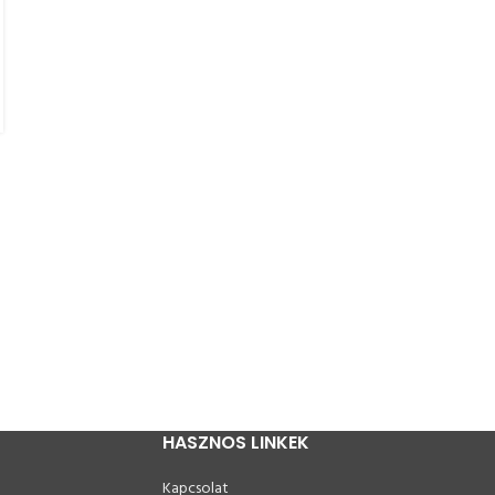
IRODA
,
OTTHON
Nézz más szemmel a bútorokra
0
Posted by
verzarkrisztian
Ma már nem rendhagyó az, hogy otthonunkat nem kizárólag fa
bútorokkal rendezzük be. A környezettudatosság a
lakberendezésben is magával...
BŐVEBBEN
HASZNOS LINKEK
Kapcsolat