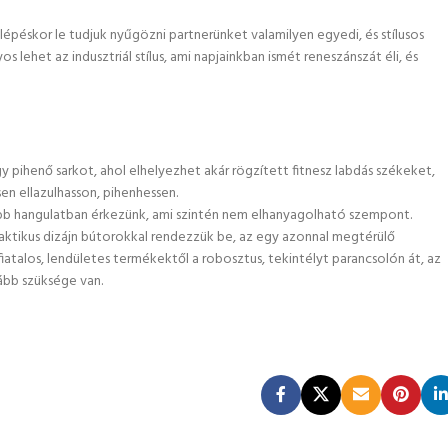
lépéskor le tudjuk nyűgözni partnerünket valamilyen egyedi, és stílusos
lehet az indusztriál stílus, ami napjainkban ismét reneszánszát éli, és
y pihenő sarkot, ahol elhelyezhet akár rögzített fitnesz labdás székeket,
en ellazulhasson, pihenhessen.
jobb hangulatban érkezünk, ami szintén nem elhanyagolható szempont.
aktikus dizájn bútorokkal rendezzük be, az egy azonnal megtérülő
iatalos, lendületes termékektől a robosztus, tekintélyt parancsolón át, az
kább szüksége van.