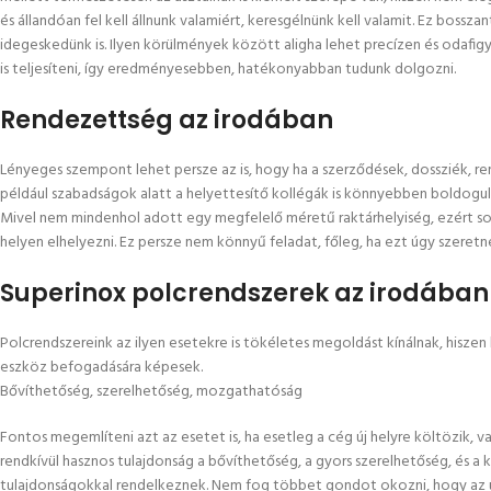
és állandóan fel kell állnunk valamiért, keresgélnünk kell valamit. Ez boss
idegeskedünk is. Ilyen körülmények között aligha lehet precízen és odafigy
is teljesíteni, így eredményesebben, hatékonyabban tudunk dolgozni.
Rendezettség az irodában
Lényeges szempont lehet persze az is, hogy ha a szerződések, dossziék, r
például szabadságok alatt a helyettesítő kollégák is könnyebben boldogul
Mivel nem mindenhol adott egy megfelelő méretű raktárhelyiség, ezért so
helyen elhelyezni. Ez persze nem könnyű feladat, főleg, ha ezt úgy szeret
Superinox polcrendszerek az irodában
Polcrendszereink
az ilyen esetekre is tökéletes megoldást kínálnak, hiszen 
eszköz befogadására képesek.
Bővíthetőség, szerelhetőség, mozgathatóság
Fontos megemlíteni azt az esetet is, ha esetleg a cég új helyre költözik, 
rendkívül hasznos tulajdonság a bővíthetőség, a gyors szerelhetőség, és 
tulajdonságokkal rendelkeznek. Nem fog többet gondot okozni, hogy az ú