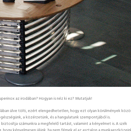
uperinox az irodában? Hogyan is néz ki ez? Mutatjuk!
ában ülve tölti, ezért elengedhetetlen, hogy ezt olyan körülmények közö
 egészségünk, a közérzetünk, és a hangulatunk szempontjából is.
iztosítja számunkra a megfelelő tartást, valamint a kényelmet is. A szék
ég, hogy kényelmesen ülünk, ha nem férnek el az asztalon a munkaeszközein