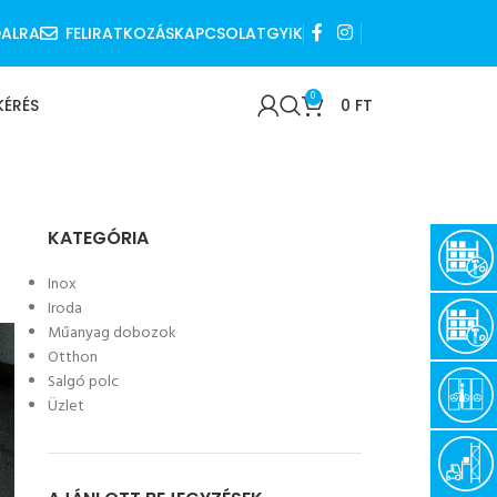
DALRA
FELIRATKOZÁS
KAPCSOLAT
GYIK
0
KÉRÉS
0
FT
KATEGÓRIA
Inox
Iroda
Műanyag dobozok
Otthon
Salgó polc
Üzlet