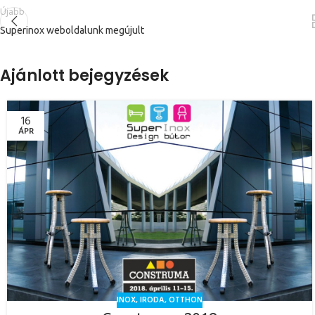
Újabb
Superinox weboldalunk megújult
Ajánlott bejegyzések
16
ÁPR
INOX
,
IRODA
,
OTTHON