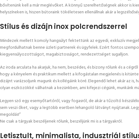
bővítenünk kell a már meglévőket. A könnyű szerelhetőségnek akkor is kie
helyszíneken is, hiszen bútoraink tökéletesen ellenállnak akár a legszélsősé
Stílus és dizájn inox polcrendszerrel
Mindezek mellett komoly hangsúlyt fektettünk az egyedi, exkluzív megjelen
megfordulhatnak benne üzleti partnerek és ügyfelek. Ezért fontos szempont
kiegyensúlyozottságot, magabiztosságot, rendezettséget sugalljon.
Az iroda arculata ha akarjuk, ha nem, beszédes, és bizony rólunk és a cégr
hogy a kényelem és praktikum mellett a kifogástalan megjelenés is kitün
dizájnt varázsoljunk magunk és kollégáink köré. Elegendő lehet akár az is,
olyan eszközökké válhatnak a kezünkben, ami kifejezi cégünk, munkánk ma
Legyen szó egy esernyőtartóról, vagy fogasról, de akár a tűzoltó készülékrő
sem veszi őket, vagy a legtöbb esetben lehangoló látványt nyújtanak. Le
megoldás!”
Ne csak a tárgyak beszéljenek rólunk, beszéljünk mi is a tárgyakról.
Letisztult, minimalista, indusztriál stílu