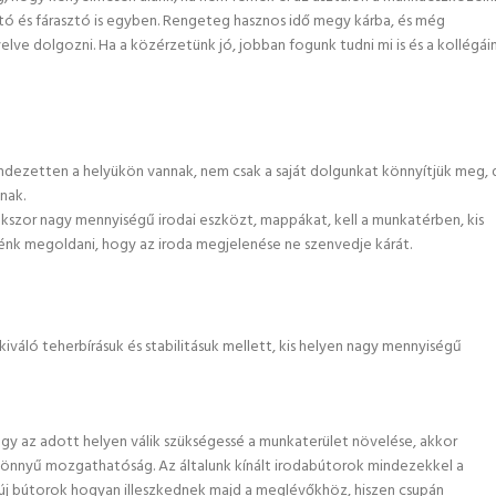
zantó és fárasztó is egyben. Rengeteg hasznos idő megy kárba, és még
elve dolgozni. Ha a közérzetünk jó, jobban fogunk tudni mi is és a kollégái
endezetten a helyükön vannak, nem csak a saját dolgunkat könnyítjük meg, 
nak.
kszor nagy mennyiségű irodai eszközt, mappákat, kell a munkatérben, kis
nénk megoldani, hogy az iroda megjelenése ne szenvedje kárát.
kiváló teherbírásuk és stabilitásuk mellett, kis helyen nagy mennyiségű
vagy az adott helyen válik szükségessé a munkaterület növelése, akkor
a könnyű mozgathatóság. Az általunk kínált irodabútorok mindezekkel a
j bútorok hogyan illeszkednek majd a meglévőkhöz, hiszen csupán