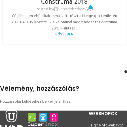
Construma 2018
0
Posted by
verzarkrisztian
Cégünk idén első alkalommal vett részt a Hungexpo területén
2018.04.11-15. között 37. alkalommal megrendezett Construma
2018 kiállításo...
BŐVEBBEN
Vélemény, hozzászólás?
Hozzászólás küldéséhez
be kell jelentkezni
.
WEBSHOPOK
Salgó Polc webshop