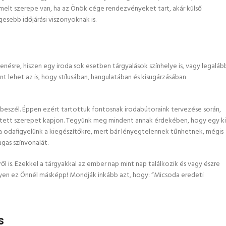
melt szerepe van, ha az Önök cége rendezvényeket tart, akár külső
gesebb időjárási viszonyoknak is.
ésre, hiszen egy iroda sok esetben tárgyalások színhelye is, vagy legalább
 lehet az is, hogy stílusában, hangulatában és kisugárzásában
ől beszél. Éppen ezért tartottuk fontosnak irodabútoraink tervezése során,
tetett szerepet kapjon. Tegyünk meg mindent annak érdekében, hogy egy ki
 ha odafigyelünk a kiegészítőkre, mert bár lényegtelennek tűnhetnek, mégis
gas színvonalát.
l is. Ezekkel a tárgyakkal az ember nap mint nap találkozik és vagy észre
gyen ez Önnél másképp! Mondják inkább azt, hogy: “Micsoda eredeti
s