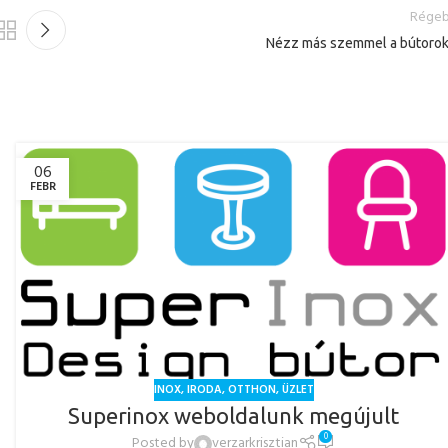
Régeb
Nézz más szemmel a bútorok
06
FEBR
INOX
,
IRODA
,
OTTHON
,
ÜZLET
Superinox weboldalunk megújult
0
Posted by
verzarkrisztian