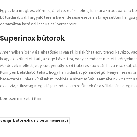
Egy üzleti megbeszélésnek jó felvezetése lehet, ha már az irodába való be
bútordarabbal. Tárgyalóterem berendezése esetén is kifejezetten hangsúlyos 
garantáltan hatással lesz üzleti partnereire.
Superinox bútorok
Amennyiben igény és lehetőség is van rá, kialakíthat egy trendi kávézó, vag
hogy aki szünetet tart, az egy kávé, tea, vagy szendvics mellett kényelmes
Mindezek mellett, egy kiegyensúlyozott sikeres nap után haza is sokkal 
Könnyen belátható tehát, hogy ha irodánkat jó minőségű, kényelmes és pr
befektetés. Ehhez kínálunk mi többféle alternatívát. Termékeink között a f
exkluzív, stílusosig megtalálja mindazt amire Önnek és a vállalatának legin
Keressen minket itt! »»
design bútor
exkluzív bútor
nemesacél