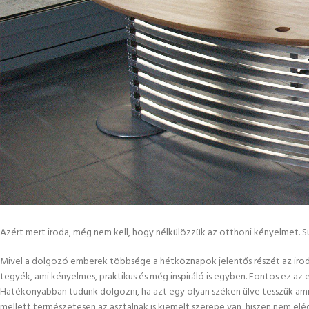
Azért mert iroda, még nem kell, hogy nélkülözzük az otthoni kényelmet. S
Mivel a dolgozó emberek többsége a hétköznapok jelentős részét az irod
tegyék, ami kényelmes, praktikus és még inspiráló is egyben. Fontos ez az
Hatékonyabban tudunk dolgozni, ha azt egy olyan széken ülve tesszük ami b
mellett természetesen az asztalnak is kiemelt szerepe van, hiszen nem el