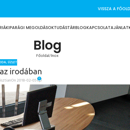
VISSZA A FŐOL
RIÁK
IPARÁGI MEGOLDÁSOK
TUDÁSTÁR
BLOG
KAPCSOLAT
AJÁNLAT
Blog
Főoldal
Inox
RODA
,
ÜZLET
az irodában
0
isztian
On 2018-02-05