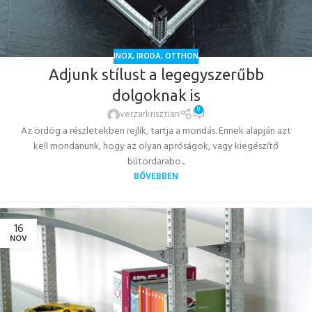
INOX
,
IRODA
,
OTTHON
Adjunk stílust a legegyszerűbb
dolgoknak is
0
verzarkrisztian
Az ördög a részletekben rejlik, tartja a mondás. Ennek alapján azt
kell mondanunk, hogy az olyan apróságok, vagy kiegészítő
bútordarabo...
BŐVEBBEN
16
NOV