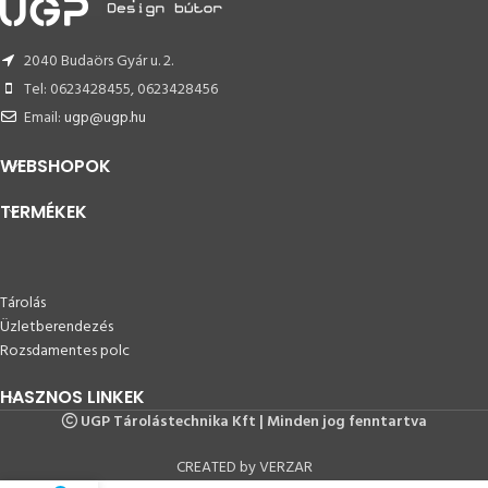
2040 Budaörs Gyár u. 2.
Tel: 0623428455, 0623428456
Email:
ugp@ugp.hu
WEBSHOPOK
TERMÉKEK
Tárolás
Üzletberendezés
Rozsdamentes polc
HASZNOS LINKEK
UGP Tárolástechnika Kft | Minden jog fenntartva
CREATED by VERZAR