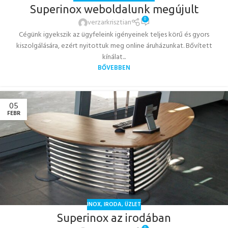
Superinox weboldalunk megújult
0
verzarkrisztian
Cégünk igyekszik az ügyfeleink igényeinek teljes körű és gyors
kiszolgálására, ezért nyitottuk meg online áruházunkat. Bővített
kínálat...
BŐVEBBEN
05
FEBR
INOX
,
IRODA
,
ÜZLET
Superinox az irodában