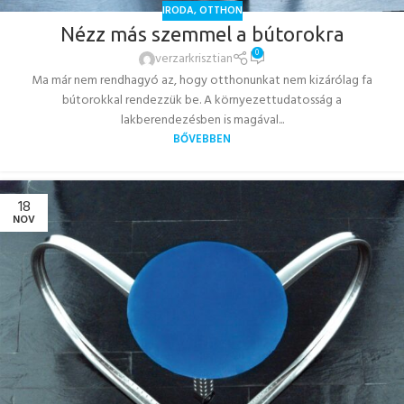
IRODA
,
OTTHON
Nézz más szemmel a bútorokra
0
verzarkrisztian
Ma már nem rendhagyó az, hogy otthonunkat nem kizárólag fa
bútorokkal rendezzük be. A környezettudatosság a
lakberendezésben is magával...
BŐVEBBEN
18
NOV