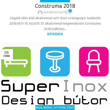
Construma 2018
0
verzarkrisztian
Cégünk idén első alkalommal vett részt a Hungexpo területén
2018.04.11-15. között 37. alkalommal megrendezett Construma
2018 kiállításo...
BŐVEBBEN
06
FEBR
INOX
,
IRODA
,
OTTHON
,
ÜZLET