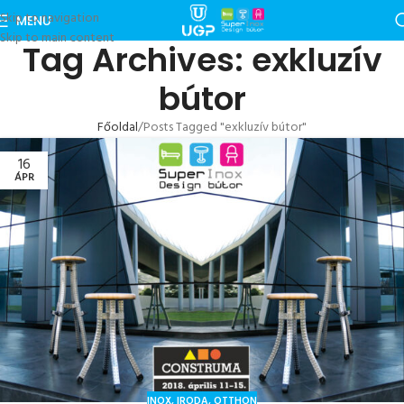
Skip to navigation
MENU
Skip to main content
Tag Archives: exkluzív
bútor
Főoldal
Posts Tagged "exkluzív bútor"
16
ÁPR
INOX
,
IRODA
,
OTTHON