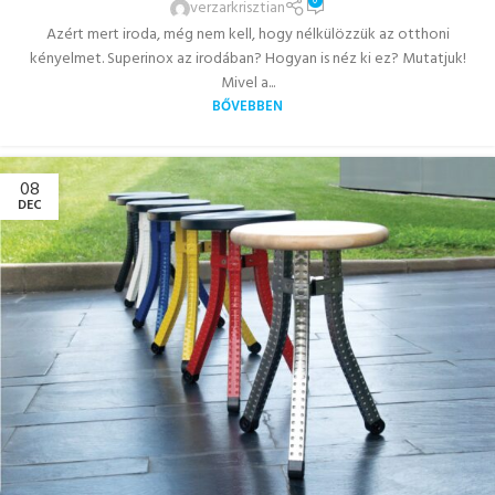
0
verzarkrisztian
Azért mert iroda, még nem kell, hogy nélkülözzük az otthoni
kényelmet. Superinox az irodában? Hogyan is néz ki ez? Mutatjuk!
Mivel a...
BŐVEBBEN
08
DEC