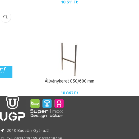
10 611
Ft
Állványkeret 850/600 mm
10 862
Ft
2040 Budaörs Gyár u. 2.
Tel: 0623428455, 0623428456