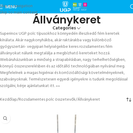
Skip to navigation
MENU
Skip to main content
Állványkeret
Categories
Superinox UGP polc típusokhoz könnyedén illeszkedő fém keretek
kínálata. Akár nagykonyhákba, akár raktárakba vagy különböző
gyógyszertári- vegyipari helyiségekbe keres rozsdamentes fém
állványokat nálunk megtalálja a megbízható kereteket hozzá.
Webáruházunkban a minőség a strapabírásban, nagy terhelhetőségben,
könnyű összeszerelésben és az időtálló technológiában nyilvánul meg.
Megfelelnek a magas higiéniai és korrózióállósági követelményeknek,
szabványoknak. Természetesen egyedi igényekre is tudunk megoldással
szolgálni, kérje ajánlatunkat itt.
»»
Kezdőlap
Rozsdamentes polc összetevők
Állványkeret