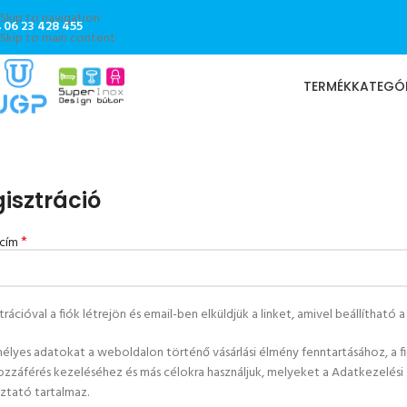
Skip to navigation
06 23 428 455
Skip to main content
TERMÉKKATEGÓ
isztráció
*
 cím
rációval a fiók létrejön és email-ben elküldjük a linket, amivel beállítható a 
élyes adatokat a weboldalon történő vásárlási élmény fenntartásához, a 
ozzáférés kezeléséhez és más célokra használjuk, melyeket a
Adatkezelési
oztató
tartalmaz.