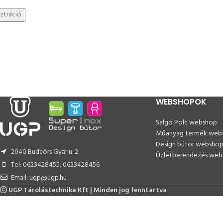
ztráció
WEBSHOPOK
Salgó Polc webshop
Műanyag termék web
Design bútor websho
2040 Budaörs Gyár u. 2.
Üzletberendezés web
Tel: 0623428455, 0623428456
Email:
ugp@ugp.hu
UGP Tárolástechnika Kft | Minden jog fenntartva