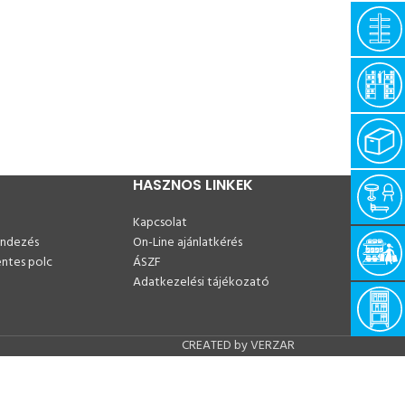
HASZNOS LINKEK
Kapcsolat
endezés
On-Line ajánlatkérés
ntes polc
ÁSZF
Adatkezelési tájékozató
CREATED by VERZAR