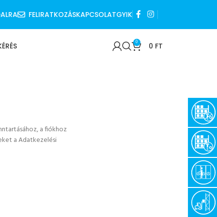
DALRA
FELIRATKOZÁS
KAPCSOLAT
GYIK
0
KÉRÉS
0
FT
ntartásához, a fiókhoz
eket a Adatkezelési