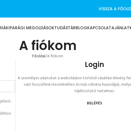
VISSZA A FŐOL
RIÁK
IPARÁGI MEGOLDÁSOK
TUDÁSTÁR
BLOG
KAPCSOLAT
AJÁNLAT
A fiókom
Főoldal
A fiókom
Login
A személyes adatokat a weboldalon történő vásárlási élmény fen
való hozzáférés kezeléséhez és más célokra használjuk, mely
tájékoztató tartalmaz.
jelszó.
BELÉPÉS
fiókhoz