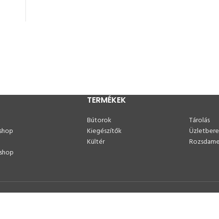
TERMÉKEK
Bútorok
Tárolás
shop
Kiegészítők
Üzletber
p
Kültér
Rozsdame
shop