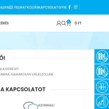
DALRA
FELIRATKOZÁS
KAPCSOLAT
GYIK
0
KÉRÉS
0
FT
Ő!
NLATKÉRÉSÉT.
UNKRA, HAMAROSAN VÁLASZOLUNK.
K A KAPCSOLATOT
AZONNALI