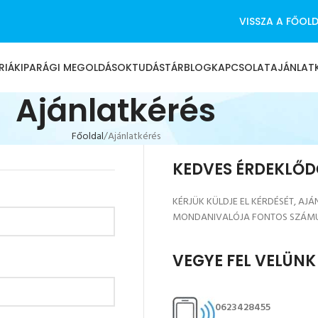
VISSZA A FŐOL
RIÁK
IPARÁGI MEGOLDÁSOK
TUDÁSTÁR
BLOG
KAPCSOLAT
AJÁNLAT
Ajánlatkérés
Főoldal
Ajánlatkérés
KEDVES ÉRDEKLŐD
KÉRJÜK KÜLDJE EL KÉRDÉSÉT, AJÁ
MONDANIVALÓJA FONTOS SZÁM
VEGYE FEL VELÜN
0623428455