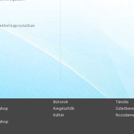
kekkel kapcsolatban
TERMÉKEK
Bútorok
Tárolás
shop
Kiegészítők
Üzletber
p
Kültér
Rozsdame
shop