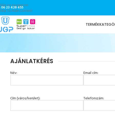
Skip to navigation
06 23 428 455
Skip to main content
TERMÉKKATEGÓ
AJÁNLATKÉRÉS
Név:
Email cím
:
Cím (város/kerület)
:
Telefonszám: