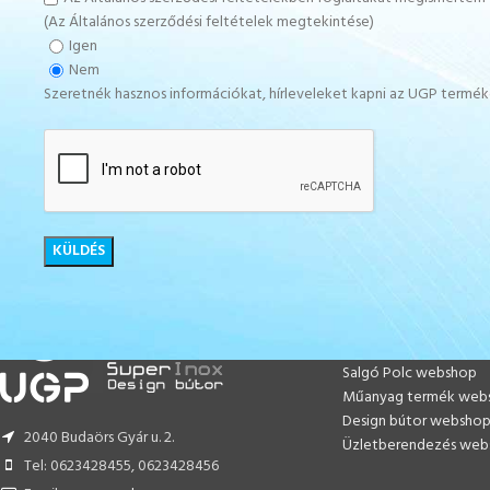
(Az Általános szerződési feltételek megtekintése)
Igen
Nem
Szeretnék hasznos információkat, hírleveleket kapni az UGP termé
WEBSHOPOK
Salgó Polc webshop
Műanyag termék web
Design bútor websho
2040 Budaörs Gyár u. 2.
Üzletberendezés web
Tel: 0623428455, 0623428456