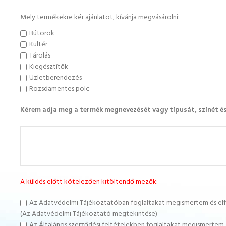
Mely termékekre kér ajánlatot, kívánja megvásárolni:
Bútorok
Kültér
Tárolás
Kiegésztítők
Üzletberendezés
Rozsdamentes polc
Kérem adja meg a termék megnevezését vagy típusát, színét é
A küldés előtt kötelezően kitöltendő mezők:
Az Adatvédelmi Tájékoztatóban foglaltakat megismertem és e
(Az Adatvédelmi Tájékoztató megtekintése)
Az Általános szerződési feltételekben foglaltakat megismertem