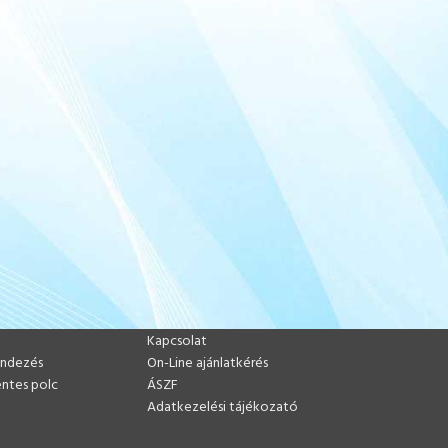
HASZNOS LINKEK
Kapcsolat
endezés
On-Line ajánlatkérés
ntes polc
ÁSZF
Adatkezelési tájékozató