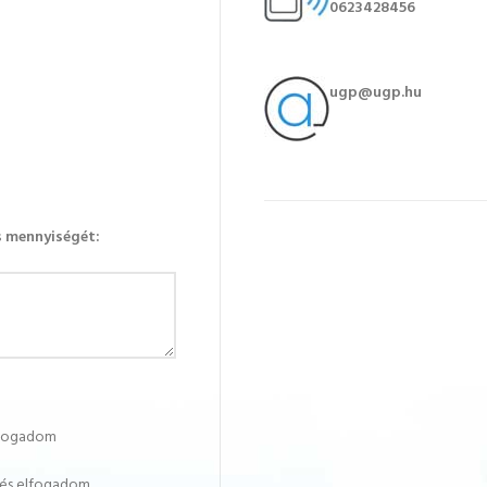
0623428456
ugp@ugp.hu
s mennyiségét:
lfogadom
 és elfogadom