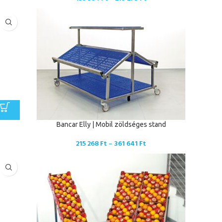
Bancar Elly | Mobil zöldséges stand
215 268
Ft
–
361 641
Ft