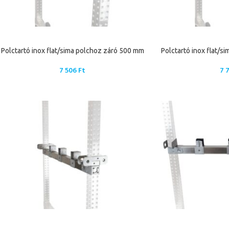
Polctartó inox flat/sima polchoz záró 500 mm
Polctartó inox flat/
7 506
Ft
7 