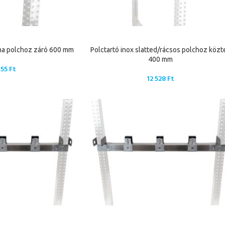
sima polchoz záró 600 mm
Polctartó inox slatted/rácsos polchoz közt
400 mm
755
Ft
12 528
Ft