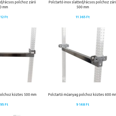
ted/rácsos polchoz záró
Polctartó inox slatted/rácsos polchoz zár
0 mm
500 mm
312
Ft
11 365
Ft
polchoz köztes 500 mm
Polctartó műanyag polchoz köztes 600 m
895
Ft
9 148
Ft