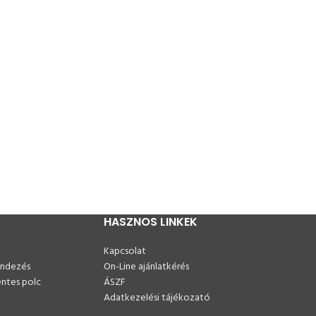
HASZNOS LINKEK
Kapcsolat
endezés
On-Line ajánlatkérés
ntes polc
ÁSZF
Adatkezelési tájékozató