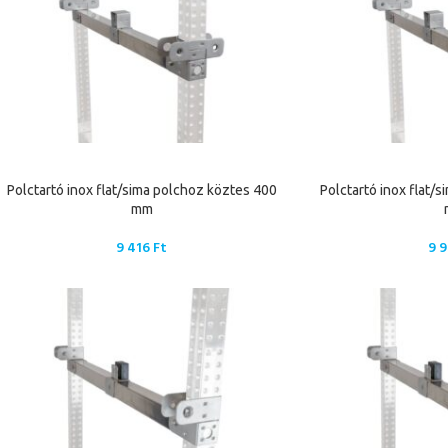
Polctartó inox flat/sima polchoz köztes 400
Polctartó inox flat/
mm
9 416
Ft
9 