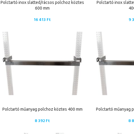
Polctartó inox slatted/rácsos polchoz köztes
Polctartó inox slat
600 mm
40
16 413
Ft
9 
Polctartó műanyag polchoz köztes 400 mm
Polctartó műanyag 
8 392
Ft
8 