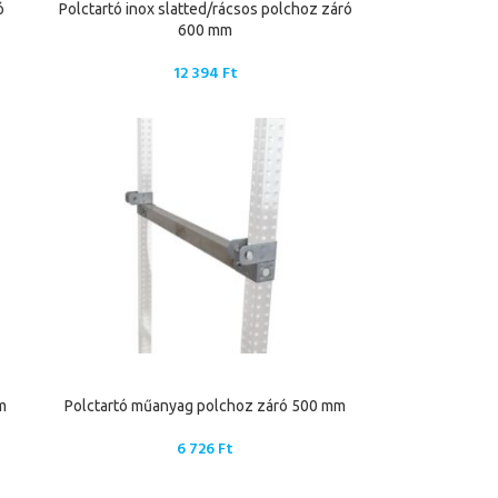
ó
Polctartó inox slatted/rácsos polchoz záró
600 mm
12 394
Ft
m
Polctartó műanyag polchoz záró 500 mm
6 726
Ft