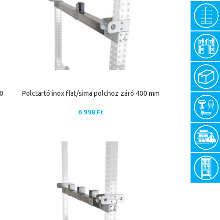
00
Polctartó inox flat/sima polchoz záró 400 mm
6 998
Ft