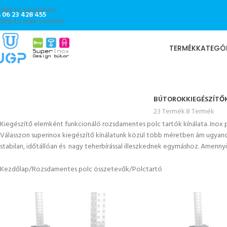
Skip to navigation
06 23 428 455
Skip to main content
TERMÉKKATEGÓ
BÚTOROK
KIEGÉSZÍTŐ
23 Termék
8 Termék
Kiegészítő elemként funkcionáló rozsdamentes polc tartók kínálata. Inox
Válasszon superinox kiegészítő kínálatunk közül több méretben ám ugyano
stabilan, időtállóan és
nagy teherbírással illeszkednek egymáshoz. Amennyib
Kezdőlap
Rozsdamentes polc összetevők
Polctartó