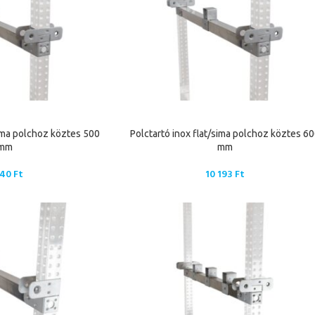
sima polchoz köztes 500
Polctartó inox flat/sima polchoz köztes 6
mm
mm
940
Ft
10 193
Ft