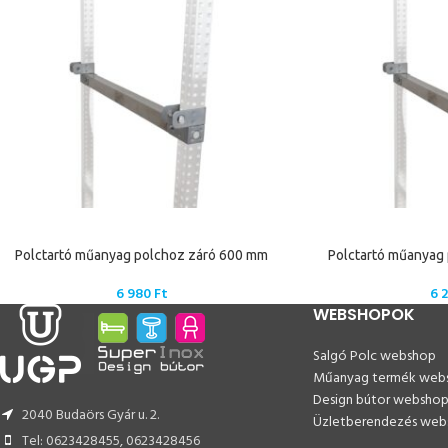
Polctartó műanyag polchoz záró 600 mm
Polctartó műanyag
6 980
Ft
6 
WEBSHOPOK
Salgó Polc webshop
Műanyag termék web
Design bútor websho
2040 Budaörs Gyár u. 2.
Üzletberendezés web
Tel: 0623428455, 0623428456