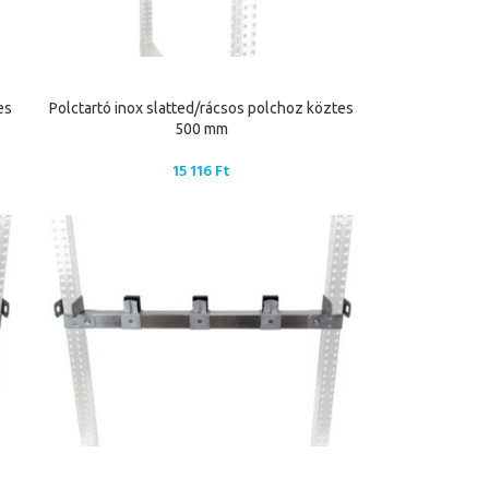
es
Polctartó inox slatted/rácsos polchoz köztes
500 mm
15 116
Ft