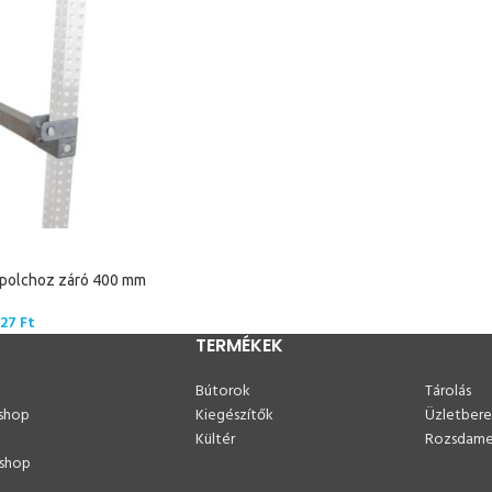
 polchoz záró 400 mm
227
Ft
TERMÉKEK
Bútorok
Tárolás
shop
Kiegészítők
Üzletber
p
Kültér
Rozsdame
shop