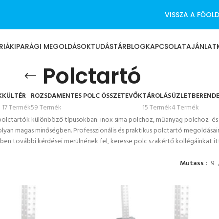
VISSZA A FŐOL
RIÁK
IPARÁGI MEGOLDÁSOK
TUDÁSTÁR
BLOG
KAPCSOLAT
AJÁNLAT
Polctartó
K
KÜLTÉR
ROZSDAMENTES POLC ÖSSZETEVŐK
TÁROLÁS
ÜZLETBERENDE
17 Termék
59 Termék
15 Termék
4 Termék
 polctartók különböző típusokban: inox sima polchoz, műanyag polchoz
és
lyan magas minőségben. Professzionális és praktikus polctartó megoldása
en további kérdései merülnének fel, keresse polc szakértő kollégáinkat it
Mutass
9