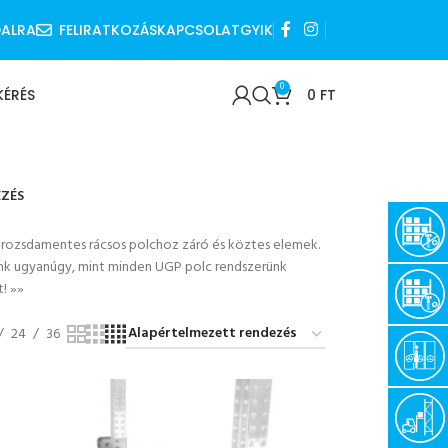
DALRA
FELIRATKOZÁS
KAPCSOLAT
GYIK
0
KÉRÉS
0
FT
ZÉS
 rozsdamentes rácsos polchoz záró és köztes elemek.
ink ugyanúgy, mint minden UGP polc rendszerünk
t!
»»
24
36