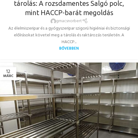
tárolás: A rozsdamentes Salgó polc,
mint HACCP-barát megoldás
grnacsnorbert
Az élelmiszeripar és a gyógyszeripar szigorú higiéniai és biztonsági
előírásokat követel meg a tárolás és raktározás területén. A
HACCP...
BŐVEBBEN
12
MÁRC