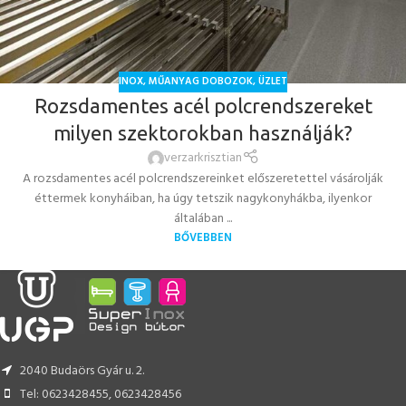
INOX
,
MŰANYAG DOBOZOK
,
ÜZLET
Rozsdamentes acél polcrendszereket
milyen szektorokban használják?
verzarkrisztian
A rozsdamentes acél polcrendszereinket előszeretettel vásárolják
éttermek konyháiban, ha úgy tetszik nagykonyhákba, ilyenkor
általában ...
BŐVEBBEN
2040 Budaörs Gyár u. 2.
Tel: 0623428455, 0623428456