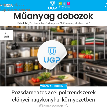
Skip to navigation
MENU
Skip to main content
Műanyag dobozok
Főoldal
Archive by Category "Műanyag dobozok"
26
JAN
MŰANYAG DOBOZOK
Rozsdamentes acél polcrendszerek
előnyei nagykonyhai környezetben
grnacsnorbert