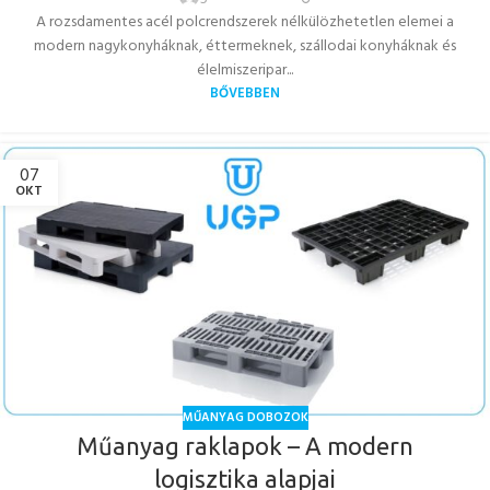
A rozsdamentes acél polcrendszerek nélkülözhetetlen elemei a
modern nagykonyháknak, éttermeknek, szállodai konyháknak és
élelmiszeripar...
BŐVEBBEN
07
OKT
MŰANYAG DOBOZOK
Műanyag raklapok – A modern
logisztika alapjai