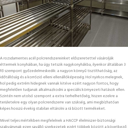
A
rozsdamentes acél polcrendszereinket
előszeretettel vásárolják
éttermek konyháiban, ha úgy tetszik nagykonyhákba, ilyenkor általában 3
fő szempont győzedelmeskedik: a nagyon könnyű tisztíthatóság, az
időtállóság és a korrózió elleni ellenállóképesség. Hol nyirkos melegnek,
hol pedig extrém hidegnek vannak kitéve ezért nagyon fontos, hogy
megfelelően tudjanak alkalmazkodni a speciális környezeti hatások ellen.
Szintén nem utolsó szempont a extra terhelhetőség, hiszen ezekre a
területekre egy olyan polcrendszerre van szükség, ami megbízhatóan
képes hosszú évekig stabilan eltárolni a rá bízott termékeket.
Mivel teljes mértékben megfelelnek a HACCP élelmiszer-biztonsági
szabványnak ezen saválló szerkezetek ezért többek között a következő