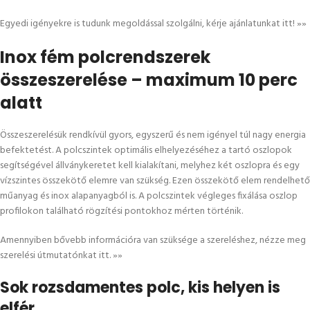
Egyedi igényekre is tudunk megoldással szolgálni, kérje ajánlatunkat itt!
»»
Inox fém polcrendszerek
összeszerelése – maximum 10 perc
alatt
Összeszerelésük rendkívül gyors, egyszerű és nem igényel túl nagy energia
befektetést. A polcszintek optimális elhelyezéséhez a tartó oszlopok
segítségével állványkeretet kell kialakítani, melyhez két oszlopra és egy
vízszintes összekötő elemre van szükség. Ezen összekötő elem rendelhető
műanyag és inox alapanyagból is. A polcszintek végleges fixálása oszlop
profilokon található rögzítési pontokhoz mérten történik.
Amennyiben bővebb információra van szüksége a szereléshez, nézze meg
szerelési útmutatónkat itt.
»»
Sok rozsdamentes polc, kis helyen is
elfér