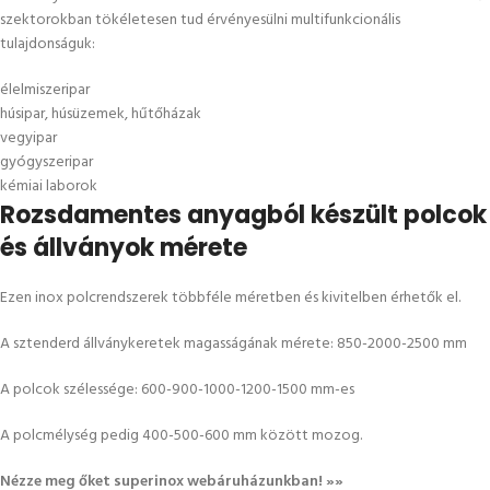
szektorokban tökéletesen tud érvényesülni multifunkcionális
tulajdonságuk:
élelmiszeripar
húsipar, húsüzemek, hűtőházak
vegyipar
gyógyszeripar
kémiai laborok
Rozsdamentes
anyagból készült polcok
és állványok mérete
Ezen inox polcrendszerek többféle méretben és kivitelben érhetők el.
A sztenderd állványkeretek magasságának mérete: 850-2000-2500 mm
A polcok szélessége: 600-900-1000-1200-1500 mm-es
A polcmélység pedig 400-500-600 mm között mozog.
Nézze meg őket superinox webáruházunkban!
»»