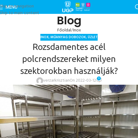
Skip to navigation
MENU
Skip to main content
Blog
Főoldal
Inox
INOX
,
MŰANYAG DOBOZOK
,
ÜZLET
Rozsdamentes acél
polcrendszereket milyen
szektorokban használják?
0
verzarkrisztian
On 2022-03-12