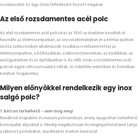
rozsdásodást. Ez egy óriási felfedezést hozott magával.
Az első rozsdamentes acél polc
Az első rozsdamentes acél polcokat az 1930-as években kezdték el
használni az élelmiszeriparban, az orvostudományban és a kémiai iparban.
Azóta széles körben alkalmazzák továbbra is előszeretettel az
élelmiszeriparban, a kórházakban, a laboratóriumokban, az irodákban, az
autógyárakban és az építőiparban is. Az idők során a rozsdamentes acél
polcok egyre változatosabbá váltak, és többféle méretben és formában
kerültek forgalomba.
Milyen előnyökkel rendelkezik egy inox
salgó polc?
1. Bátran terhelhető – nem inog meg!
Rendkívül strapabíró és masszív polcrendszer, amely nyugodtan terhelhető
komolyabb súlyokkal is. Mindig magabiztosan és megingathatatlanul tartja
a rábízott portékákat, árucikkeket éveken keresztül.