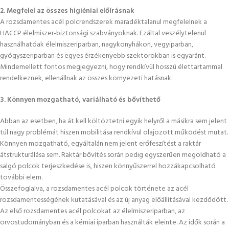
2. Megfelel az összes higiéniai előírásnak
A rozsdamentes acél polcrendszerek maradéktalanul megfelelnek a
HACCP élelmiszer-biztonsági szabványoknak. Ezáltal veszélytelenül
használhatóak élelmiszeriparban, nagykonyhákon, vegyiparban,
gyógyszeriparban és egyes érzékenyebb szektorokban is egyaránt.
Mindemellett fontos megjegyezni, hogy rendkívül hosszú élettartammal
rendelkeznek, ellenállnak az összes környezeti hatásnak.
3. Könnyen mozgatható, variálható és bővíthető
Abban az esetben, ha át kell költöztetni egyik helyről a másikra sem jelent
túl nagy problémát hiszen mobilitása rendkívül olajozott működést mutat.
Könnyen mozgatható, egyáltalán nem jelent erőfeszítést a raktár
átstrukturálása sem. Raktár bővítés során pedig egyszerűen megoldható a
salgó polcok terjeszkedése is, hiszen könnyűszerrel hozzákapcsolható
további elem.
Összefoglalva, a rozsdamentes acél polcok története az acél
rozsdamentességének kutatásával és az új anyag előállításával kezdődött.
Az első rozsdamentes acél polcokat az élelmiszeriparban, az
orvostudományban és a kémiai iparban használták eleinte. Az idők során a