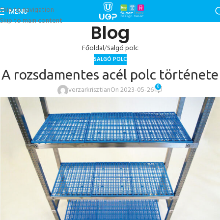
Skip to navigation
MENU
Skip to main content
Blog
Főoldal
Salgó polc
SALGÓ POLC
A rozsdamentes acél polc története
0
verzarkrisztian
On 2023-05-26