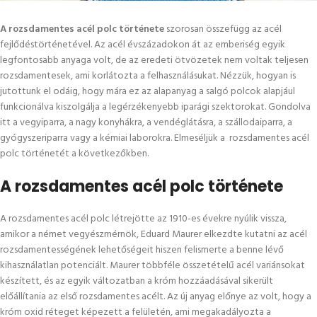
A rozsdamentes acél polc története
szorosan összefügg az acél
fejlődéstörténetével. Az acél évszázadokon át az emberiség egyik
legfontosabb anyaga volt, de az eredeti ötvözetek nem voltak teljesen
rozsdamentesek, ami korlátozta a felhasználásukat. Nézzük, hogyan is
jutottunk el odáig, hogy mára ez az alapanyag a salgó polcok alapjául
funkcionálva kiszolgálja a legérzékenyebb iparági szektorokat. Gondolva
itt a vegyiparra, a nagy konyhákra, a vendéglátásra, a szállodaiparra, a
gyógyszeriparra vagy a kémiai laborokra. Elmeséljük a rozsdamentes acél
polc történetét a következőkben.
A rozsdamentes acél polc története
A rozsdamentes acél polc létrejötte az 1910-es évekre nyúlik vissza,
amikor a német vegyészmérnök, Eduard Maurer elkezdte kutatni az acél
rozsdamentességének lehetőségeit hiszen felismerte a benne lévő
kihasználatlan potenciált. Maurer többféle összetételű acél variánsokat
készített, és az egyik változatban a króm hozzáadásával sikerült
előállítania az első rozsdamentes acélt. Az új anyag előnye az volt, hogy a
króm oxid réteget képezett a felületén, ami megakadályozta a