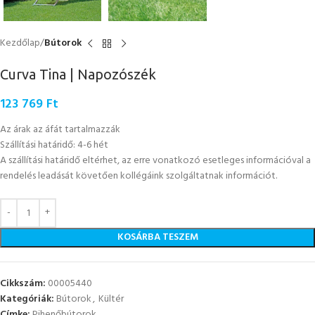
Kezdőlap
Bútorok
Curva Tina | Napozószék
123 769
Ft
Az árak az áfát tartalmazzák
Szállítási határidő: 4-6 hét
A szállítási határidő eltérhet, az erre vonatkozó esetleges információval a
rendelés leadását követően kollégáink szolgáltatnak információt.
KOSÁRBA TESZEM
Cikkszám:
00005440
Kategóriák:
Bútorok
,
Kültér
Címke:
Pihenőbútorok