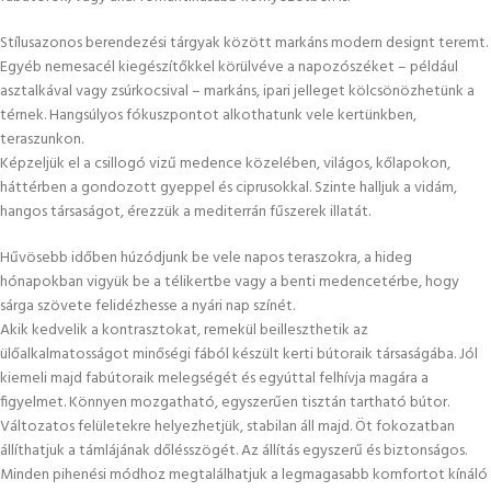
Stílusazonos berendezési tárgyak között markáns modern designt teremt.
Egyéb nemesacél kiegészítőkkel körülvéve a napozószéket – például
asztalkával vagy zsúrkocsival – markáns, ipari jelleget kölcsönözhetünk a
térnek. Hangsúlyos fókuszpontot alkothatunk vele kertünkben,
teraszunkon.
Képzeljük el a csillogó vizű medence közelében, világos, kőlapokon,
háttérben a gondozott gyeppel és ciprusokkal. Szinte halljuk a vidám,
hangos társaságot, érezzük a mediterrán fűszerek illatát.
Hűvösebb időben húzódjunk be vele napos teraszokra, a hideg
hónapokban vigyük be a télikertbe vagy a benti medencetérbe, hogy
sárga szövete felidézhesse a nyári nap színét.
Akik kedvelik a kontrasztokat, remekül beilleszthetik az
ülőalkalmatosságot minőségi fából készült kerti bútoraik társaságába. Jól
kiemeli majd fabútoraik melegségét és egyúttal felhívja magára a
figyelmet. Könnyen mozgatható, egyszerűen tisztán tartható bútor.
Változatos felületekre helyezhetjük, stabilan áll majd. Öt fokozatban
állíthatjuk a támlájának dőlésszögét. Az állítás egyszerű és biztonságos.
Minden pihenési módhoz megtalálhatjuk a legmagasabb komfortot kínáló