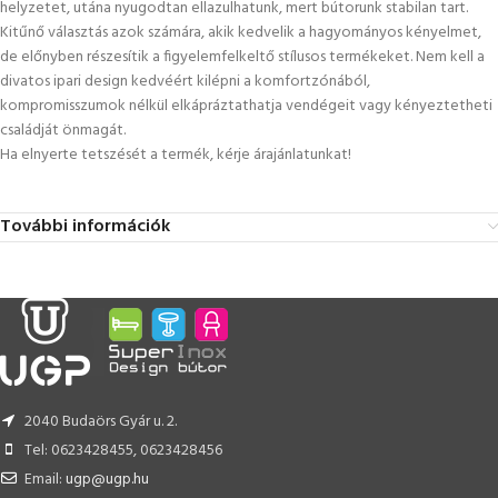
helyzetet, utána nyugodtan ellazulhatunk, mert bútorunk stabilan tart.
Kitűnő választás azok számára, akik kedvelik a hagyományos kényelmet,
de előnyben részesítik a figyelemfelkeltő stílusos termékeket. Nem kell a
divatos ipari design kedvéért kilépni a komfortzónából,
kompromisszumok nélkül elkápráztathatja vendégeit vagy kényeztetheti
családját önmagát.
Ha elnyerte tetszését a termék, kérje árajánlatunkat!
További információk
2040 Budaörs Gyár u. 2.
Tel: 0623428455, 0623428456
Email:
ugp@ugp.hu