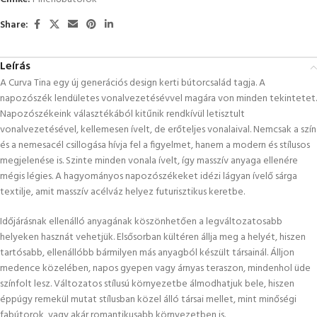
Share:
Leírás
A Curva Tina egy új generációs design kerti bútorcsalád tagja. A
napozószék lendületes vonalvezetésévvel magára von minden tekintetet.
Napozószékeink választékából kitűnik rendkívül letisztult
vonalvezetésével, kellemesen ívelt, de erőteljes vonalaival. Nemcsak a szín
és a nemesacél csillogása hívja fel a figyelmet, hanem a modern és stílusos
megjelenése is. Szinte minden vonala ívelt, így masszív anyaga ellenére
mégis légies. A hagyományos napozószékeket idézi lágyan ívelő sárga
textilje, amit masszív acélváz helyez futurisztikus keretbe.
Időjárásnak ellenálló anyagának köszönhetően a legváltozatosabb
helyeken hasznát vehetjük. Elsősorban kültéren állja meg a helyét, hiszen
tartósabb, ellenállóbb bármilyen más anyagból készült társainál. Álljon
medence közelében, napos gyepen vagy árnyas teraszon, mindenhol üde
színfolt lesz. Változatos stílusú környezetbe álmodhatjuk bele, hiszen
éppúgy remekül mutat stílusban közel álló társai mellet, mint minőségi
fabútorok, vagy akár romantikusabb környezetben is.