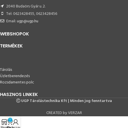
2040 Budaörs Gyár u. 2.
Tel: 0623428455, 0623428456
Email:
ugp@ugp.hu
WEBSHOPOK
TERMÉKEK
Tárolás
Üzletberendezés
Rozsdamentes polc
HASZNOS LINKEK
UGP Tárolástechnika Kft | Minden jog fenntartva
CREATED by VERZAR
0
Shop
Cart
My account