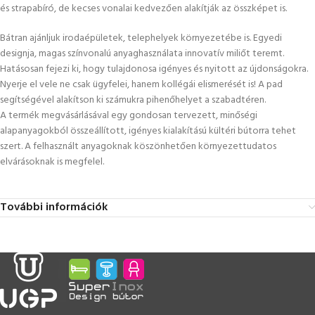
és strapabíró, de kecses vonalai kedvezően alakítják az összképet is.
Bátran ajánljuk irodaépületek, telephelyek környezetébe is. Egyedi
designja, magas színvonalú anyaghasználata innovatív miliőt teremt.
Hatásosan fejezi ki, hogy tulajdonosa igényes és nyitott az újdonságokra.
Nyerje el vele ne csak ügyfelei, hanem kollégái elismerését is! A pad
segítségével alakítson ki számukra pihenőhelyet a szabadtéren.
A termék megvásárlásával egy gondosan tervezett, minőségi
alapanyagokból összeállított, igényes kialakítású kültéri bútorra tehet
szert. A felhasznált anyagoknak köszönhetően környezettudatos
elvárásoknak is megfelel.
További információk