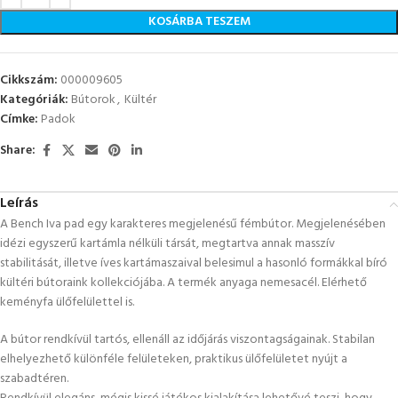
KOSÁRBA TESZEM
Cikkszám:
000009605
Kategóriák:
Bútorok
,
Kültér
Címke:
Padok
Share:
Leírás
A Bench Iva pad egy karakteres megjelenésű fémbútor. Megjelenésében
idézi egyszerű kartámla nélküli társát, megtartva annak masszív
stabilitását, illetve íves kartámaszaival belesimul a hasonló formákkal bíró
kültéri bútoraink kollekciójába. A termék anyaga nemesacél. Elérhető
keményfa ülőfelülettel is.
A bútor rendkívül tartós, ellenáll az időjárás viszontagságainak. Stabilan
elhelyezhető különféle felületeken, praktikus ülőfelületet nyújt a
szabadtéren.