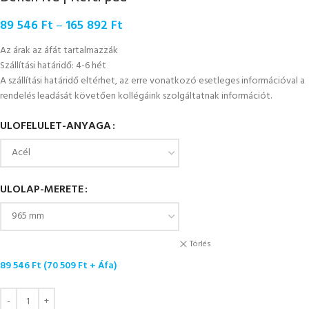
89 546
Ft
–
165 892
Ft
Az árak az áfát tartalmazzák
Szállítási határidő: 4-6 hét
A szállítási határidő eltérhet, az erre vonatkozó esetleges információval a
rendelés leadását követően kollégáink szolgáltatnak információt.
ULOFELULET-ANYAGA
ULOLAP-MERETE
Törlés
89 546
Ft
(
70 509
Ft
+ Áfa)