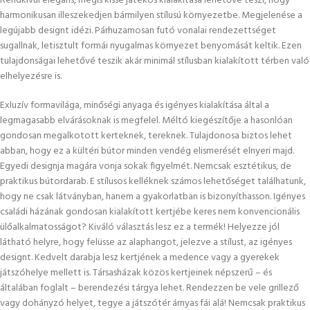
Rendkívül elegáns, mégis kissé játékos kialakítása lehetővé teszi, hogy
harmonikusan illeszekedjen bármilyen stílusú környezetbe. Megjelenése a
legújabb designt idézi. Párhuzamosan futó vonalai rendezettséget
sugallnak, letisztult formái nyugalmas környezet benyomását keltik. Ezen
tulajdonságai lehetővé teszik akár minimál stílusban kialakított térben való
elhelyezésre is.
Exluzív formavilága, minőségi anyaga és igényes kialakítása által a
legmagasabb elvárásoknak is megfelel. Méltó kiegészítője a hasonlóan
gondosan megalkotott kerteknek, tereknek. Tulajdonosa biztos lehet
abban, hogy ez a kültéri bútor minden vendég elismerését elnyeri majd.
Egyedi designja magára vonja sokak figyelmét. Nemcsak esztétikus, de
praktikus bútordarab. E stílusos kelléknek számos lehetőséget találhatunk,
hogy ne csak látványban, hanem a gyakorlatban is bizonyíthasson. Igényes
családi házának gondosan kialakított kertjébe keres nem konvencionális
ülőalkalmatosságot? Kiváló választás lesz ez a termék! Helyezze jól
látható helyre, hogy felüsse az alaphangot, jelezve a stílust, az igényes
designt. Kedvelt darabja lesz kertjének a medence vagy a gyerekek
játszóhelye mellett is. Társasházak közös kertjeinek népszerű – és
általában foglalt – berendezési tárgya lehet. Rendezzen be vele grillező
vagy dohányzó helyet, tegye a játszótér árnyas fái alá! Nemcsak praktikus