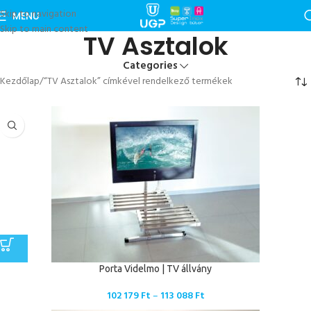
Skip to navigation
MENU
Skip to main content
TV Asztalok
Categories
Kezdőlap
“TV Asztalok” címkével rendelkező termékek
Porta Videlmo | TV állvány
102 179
Ft
–
113 088
Ft