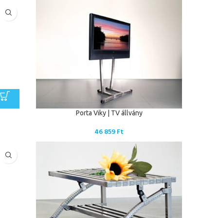
Porta Viky | TV állvány
46 859
Ft