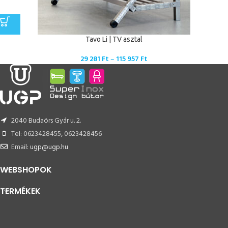
Tavo Li | TV asztal
29 281
Ft
–
115 957
Ft
2040 Budaörs Gyár u. 2.
Tel: 0623428455, 0623428456
Email:
ugp@ugp.hu
WEBSHOPOK
TERMÉKEK