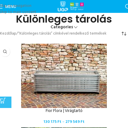
Skip to navigation
MENU
Skip to main content
Különleges tárolás
Categories
Kezdőlap
“Különleges tárolás” címkével rendelkező termékek
Fior Flora | Virágtartó
130 175
Ft
–
279 549
Ft