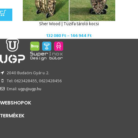
Sher Wood | Tüzifa tároló kocsi
132 080
Ft
–
146 944
Ft
2040 Budaörs Gyár u. 2.
Tel: 0623428455, 0623428456
Email:
ugp@ugp.hu
WEBSHOPOK
TERMÉKEK