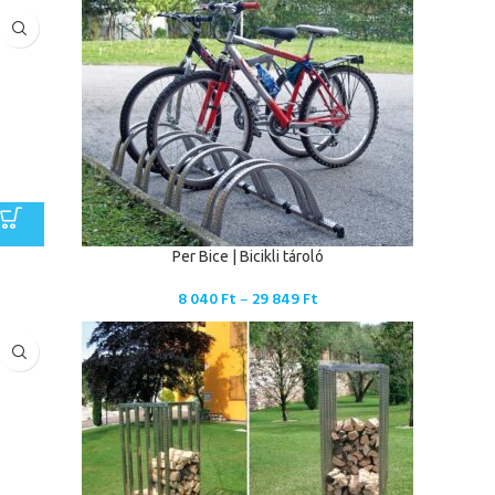
Per Bice | Bicikli tároló
8 040
Ft
–
29 849
Ft